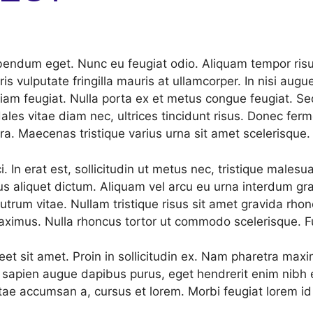
bibendum eget. Nunc eu feugiat odio. Aliquam tempor ris
ris vulputate fringilla mauris at ullamcorper. In nisi augue
iam feugiat. Nulla porta ex et metus congue feugiat. Se
odales vitae diam nec, ultrices tincidunt risus. Donec 
ra. Maecenas tristique varius urna sit amet scelerisque.
ci. In erat est, sollicitudin ut metus nec, tristique mal
aliquet dictum. Aliquam vel arcu eu urna interdum gravid
rutrum vitae. Nullam tristique risus sit amet gravida rh
ximus. Nulla rhoncus tortor ut commodo scelerisque. Fusc
reet sit amet. Proin in sollicitudin ex. Nam pharetra ma
lisis, sapien augue dapibus purus, eget hendrerit enim nib
itae accumsan a, cursus et lorem. Morbi feugiat lorem id