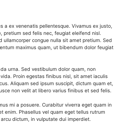
us a ex venenatis pellentesque. Vivamus ex justo,
, pretium sed felis nec, feugiat eleifend nisl.
d ullamcorper congue nulla sit amet pretium. Sed
fermentum maximus quam, ut bibendum dolor feugiat
esuada urna. Sed vestibulum dolor quam, non
a. Proin egestas finibus nisl, sit amet iaculis
oncus. Aliquam sed ipsum suscipit, dictum quam et,
e non velit at libero varius finibus et sed felis.
ximus mi a posuere. Curabitur viverra eget quam in
h et enim. Phasellus vel quam eget tellus rutrum
 arcu dictum, in vulputate dui imperdiet.