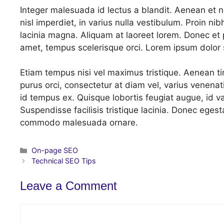
Integer malesuada id lectus a blandit. Aenean et ni
nisl imperdiet, in varius nulla vestibulum. Proin nib
lacinia magna. Aliquam at laoreet lorem. Donec et pe
amet, tempus scelerisque orci. Lorem ipsum dolor 
Etiam tempus nisi vel maximus tristique. Aenean t
purus orci, consectetur at diam vel, varius venenati
id tempus ex. Quisque lobortis feugiat augue, id var
Suspendisse facilisis tristique lacinia. Donec eges
commodo malesuada ornare.
Categories
On-page SEO
Technical SEO Tips
Leave a Comment
Comment